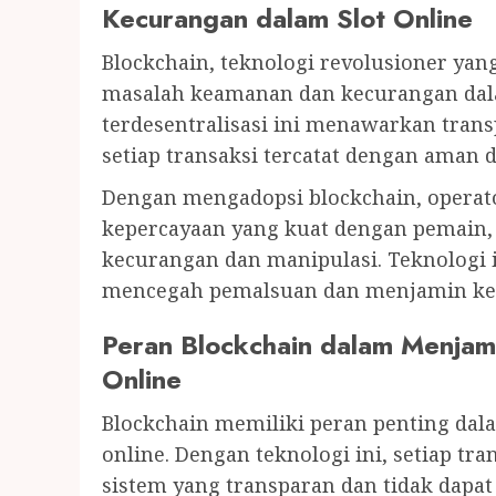
Kecurangan dalam Slot Online
Blockchain, teknologi revolusioner yan
masalah keamanan dan kecurangan dalam
terdesentralisasi ini menawarkan trans
setiap transaksi tercatat dengan aman d
Dengan mengadopsi blockchain, operat
kepercayaan yang kuat dengan pemain
kecurangan dan manipulasi. Teknologi i
mencegah pemalsuan dan menjamin kead
Peran Blockchain dalam Menjami
Online
Blockchain memiliki peran penting dal
online. Dengan teknologi ini, setiap tr
sistem yang transparan dan tidak dapat