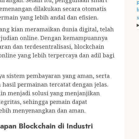
urangan. Selain itu, penggunaan smart
p
menangan dilakukan secara otomatis
l
main yang lebih andal dan efisien.
s
ang kian meramaikan dunia digital, telah
erjudian online. Dengan kemampuannya
an dan terdesentralisasi, blockchain
nline yang lebih terpercaya dan adil bagi
ya sistem pembayaran yang aman, serta
hasil permainan tercatat dengan jelas.
hain menjadi solusi yang menjanjikan
gritas, sehingga pemain dapat
lebih menyenangkan dan aman.
an Blockchain di Industri