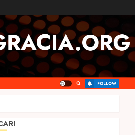
RACIA.ORG
FOLLOW
CARI