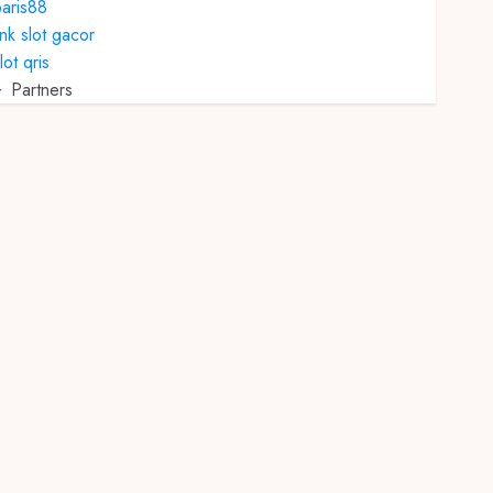
aris88
ink slot gacor
lot qris
Partners