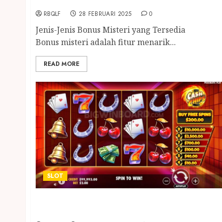
Online?
RBQLF
28 FEBRUARI 2025
0
Jenis-Jenis Bonus Misteri yang Tersedia
Bonus misteri adalah fitur menarik...
READ MORE
SLOT
Bagaimana Memahami Paylines dalam Slot
Online?