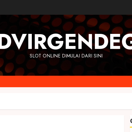
DVIRGENDEG
SLOT ONLINE DIMULAI DARI SINI