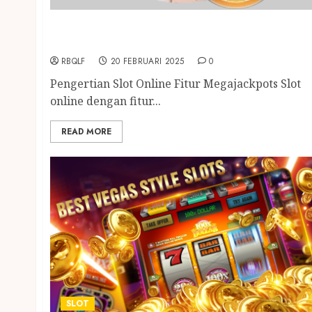
Mengenal Slot Online dengan Fitur
Megajackpots
RBQLF
20 FEBRUARI 2025
0
Pengertian Slot Online Fitur Megajackpots Slot
online dengan fitur...
READ MORE
SLOT