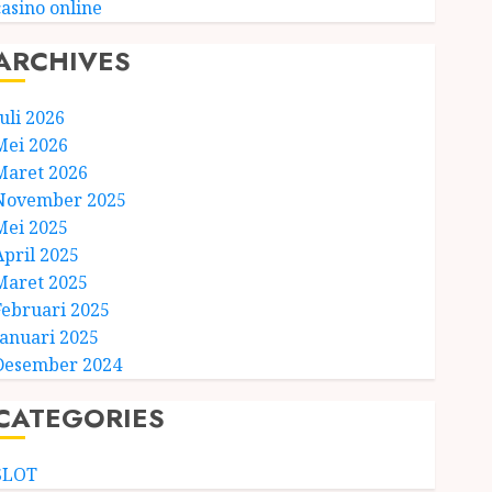
casino online
ARCHIVES
uli 2026
Mei 2026
Maret 2026
November 2025
Mei 2025
April 2025
Maret 2025
Februari 2025
Januari 2025
Desember 2024
CATEGORIES
SLOT