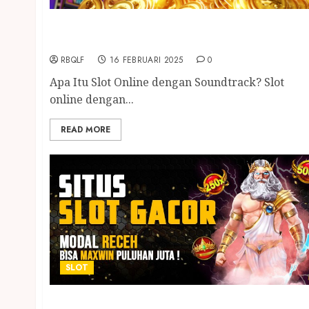
Slot Online dengan Soundtrack Terbaik
untuk Pengalaman Imersif
RBQLF
16 FEBRUARI 2025
0
Apa Itu Slot Online dengan Soundtrack? Slot
online dengan...
READ MORE
SLOT
Kesalahan Pemula yang Sering Terjadi Saat