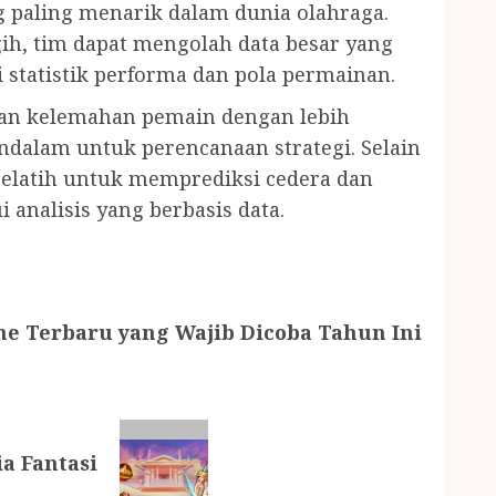
g paling menarik dalam dunia olahraga.
h, tim dapat mengolah data besar yang
i statistik performa dan pola permainan.
an kelemahan pemain dengan lebih
alam untuk perencanaan strategi. Selain
pelatih untuk memprediksi cedera dan
analisis yang berbasis data.
ne Terbaru yang Wajib Dicoba Tahun Ini
a Fantasi