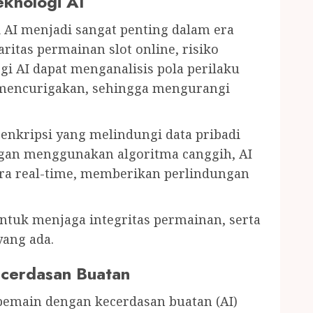
eknologi AI
 AI menjadi sangat penting dalam era
ritas permainan slot online, risiko
i AI dapat menganalisis pola perilaku
 mencurigakan, sehingga mengurangi
 enkripsi yang melindungi data pribadi
gan menggunakan algoritma canggih, AI
ra real-time, memberikan perlindungan
tuk menjaga integritas permainan, serta
yang ada.
ecerdasan Buatan
ta pemain dengan kecerdasan buatan (AI)