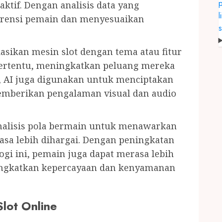
p
ktif. Dengan analisis data yang
l
ensi pemain dan menyesuaikan
s
sikan mesin slot dengan tema atau fitur
tertentu, meningkatkan peluang mereka
, AI juga digunakan untuk menciptakan
 memberikan pengalaman visual dan audio
nalisis pola bermain untuk menawarkan
a lebih dihargai. Dengan peningkatan
gi ini, pemain juga dapat merasa lebih
ingkatkan kepercayaan dan kenyamanan
lot Online