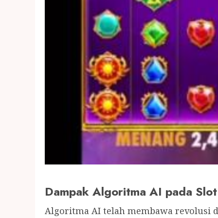
Dampak Algoritma AI pada Slot
Algoritma AI telah membawa revolusi 