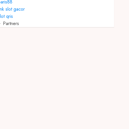
aris88
ink slot gacor
lot qris
Partners